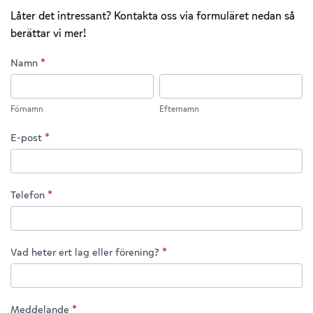
Låter det intressant? Kontakta oss via formuläret nedan så
berättar vi mer!
GODISMIXAR
Namn
*
KIOSK
Förnamn
Efternamn
Förnamn
Efternamn
E-post
*
Telefon
*
Vad heter ert lag eller förening?
*
Meddelande
*