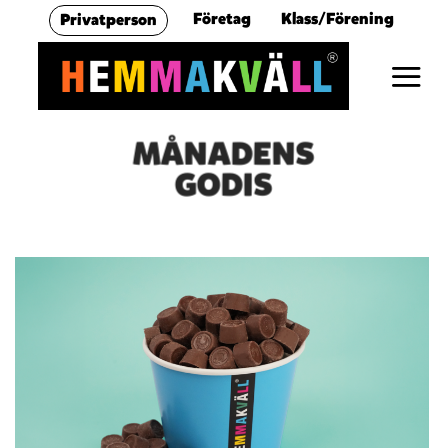
Skip
Företag
Klass/Förening
Privatperson
to
content
MÅNADENS
GODIS