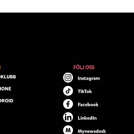
N
FÖLJ OSS
DKLUBB
Instagram
HONE
TikTok
DROID
Facebook
LinkedIn
M
Mynewsdesk