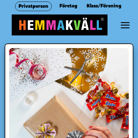
Skip
Företag
Klass/Förening
Privatperson
to
content