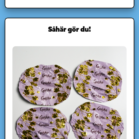
Såhär gör du!