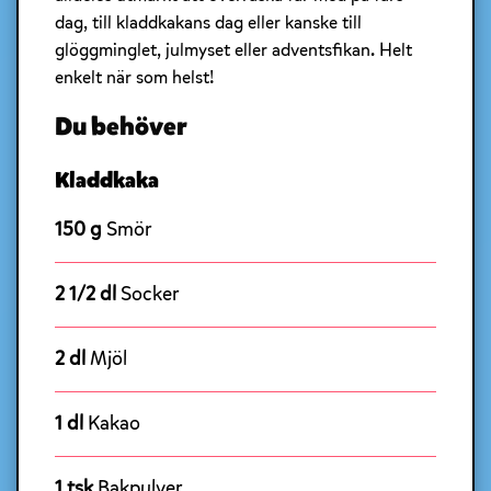
dag, till kladdkakans dag eller kanske till
glöggminglet, julmyset eller adventsfikan. Helt
enkelt när som helst!
Du behöver
Kladdkaka
150 g
Smör
2 1/2 dl
Socker
2 dl
Mjöl
1 dl
Kakao
1 tsk
Bakpulver