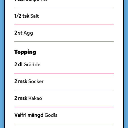
1/2 tsk
Salt
2 st
Ägg
Topping
2 dl
Grädde
2 msk
Socker
2 msk
Kakao
Valfri mängd
Godis