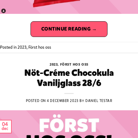
CONTINUE READING
→
Posted in
2023
,
Först hos oss
2023
,
FÖRST HOS OSS
Nöt-Créme Chocokula
Vaniljglass 28/6
POSTED ON
4 DECEMBER 2023
BY
DANIEL TESTAR
04
dec