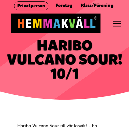
Skip
Företag
Klass/Förening
Privatperson
to
content
HARIBO
VULCANO SOUR!
10/1
Haribo Vulcano Sour till vår lösvikt – En